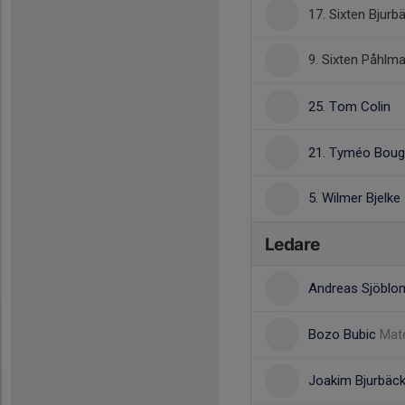
17. Sixten Bjurb
9. Sixten Påhlm
25. Tom Colin
21. Tyméo Bou
5. Wilmer Bjelke
Ledare
Andreas Sjöbl
Bozo Bubic
Mate
Joakim Bjurbäc