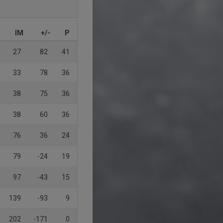
IM
+/-
P
27
82
41
33
78
36
38
75
36
38
60
36
76
36
24
79
-24
19
97
-43
15
139
-93
9
202
-171
0