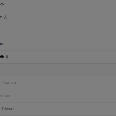
äck
an
gon
om
Tränare
rialare
k
Tränare