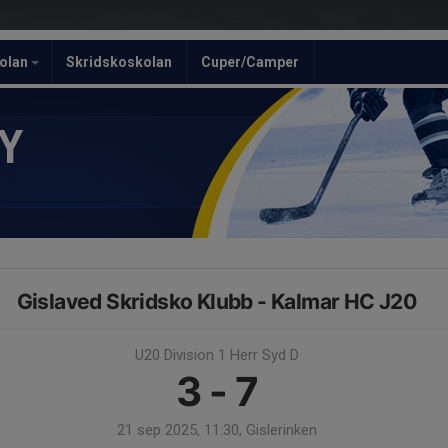
olan
Skridskoskolan
Cuper/Camper
Y
Gislaved Skridsko Klubb - Kalmar HC J20
U20 Division 1 Herr Syd D
3 - 7
21 sep 2025, 11:30, Gislerinken