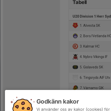
Tabell
U20 Division 1 Herr Syd
1. Alvesta SK
2. Boro/Vetlanda H
3. Kalmar HC
4. Nybro Vikings IF
5. Gislaveds SK
6. Tingsryds AIF Utv
7. Värnamo GIK
8. Rydaholms SK
Godkänn kakor
9. Lenhovda IF
Vi använder oss av kakor (cookies) för 