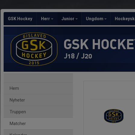
GSK Hockey
Herr
Junior
Ungdom
Hockeysk
GSK HOCKE
J18 / J20
Hem
Nyheter
Truppen
Matcher