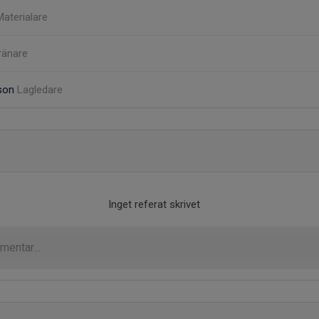
Materialare
ränare
son
Lagledare
Inget referat skrivet