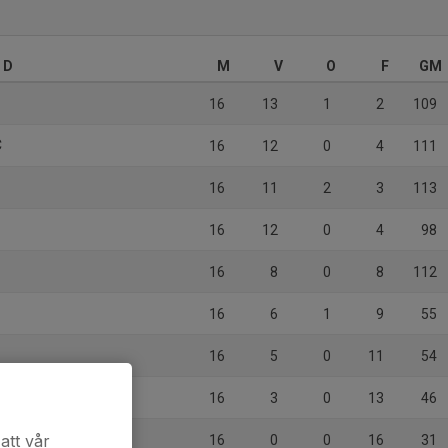
 D
M
V
O
F
GM
16
13
1
2
109
C
16
12
0
4
111
16
11
2
3
113
16
12
0
4
98
16
8
0
8
112
.
16
6
1
9
55
16
5
0
11
54
16
3
0
13
46
att vår
16
0
0
16
31