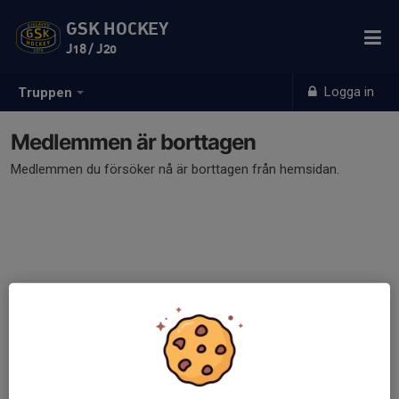
GSK HOCKEY
J18 / J20
Logga in
Truppen
Medlemmen är borttagen
Medlemmen du försöker nå är borttagen från hemsidan.