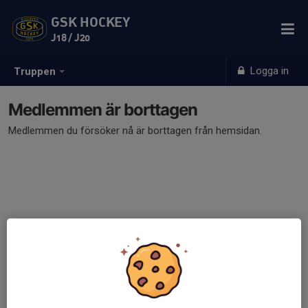
GSK HOCKEY
J18 / J20
Logga in
Truppen
Medlemmen är borttagen
Medlemmen du försöker nå är borttagen från hemsidan.