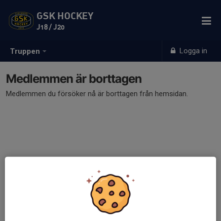
GSK HOCKEY
J18 / J20
Logga in
Truppen
Medlemmen är borttagen
Medlemmen du försöker nå är borttagen från hemsidan.