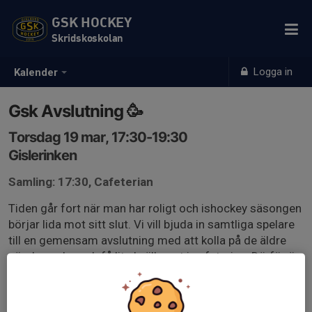
GSK HOCKEY
Skridskoskolan
Logga in
Kalender
Gsk Avslutning 🥳
Torsdag 19 mar, 17:30-19:30
Gislerinken
Samling: 17:30, Cafeterian
Tiden går fort när man har roligt och ishockey säsongen
börjar lida mot sitt slut. Vi vill bjuda in samtliga spelare
till en gemensam avslutning med att kolla på de äldre
när de spelar och få lite kvällsmat i cafeterian. Därför är
det viktigt att anmäla sig i tid då klubben ska beställa
hamburgare till alla som anmält sig.
Anmäl dig senast 9/3!