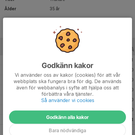
Ålder
35 år
ALLA SERIER
ALLA ÅR
Säsongen 21/22
12
8
1
Godkänn kakor
Säsongen 19/20
21
0
0
Vi använder oss av kakor (cookies) för att vår
Säsongen 18/19
39
0
0
webbplats ska fungera bra för dig. De används
även för webbanalys i syfte att hjälpa oss att
Säsongen 17/18
33
0
0
förbättra våra tjänster.
Så använder vi cookies
Säsongen 16/17
33
0
0
Säsongen 15/16
22
0
0
Godkänn alla kakor
Totalt
160
8
1
Bara nödvändiga