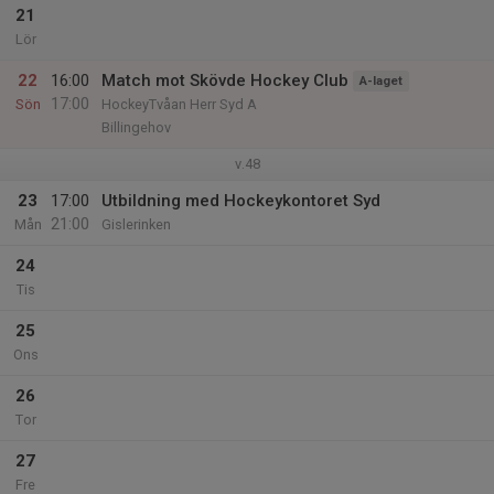
21
Lör
22
16:00
Match mot Skövde Hockey Club
A-laget
17:00
Sön
HockeyTvåan Herr Syd A
Billingehov
v.48
23
17:00
Utbildning med Hockeykontoret Syd
21:00
Mån
Gislerinken
24
Tis
25
Ons
26
Tor
27
Fre