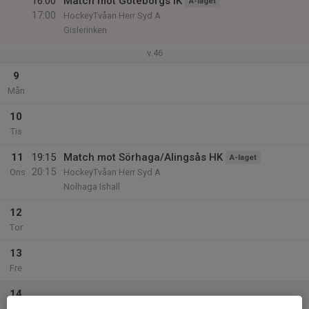
16:00
Match mot Göteborgs IK
A-laget
17:00
HockeyTvåan Herr Syd A
Gislerinken
v.46
9
Mån
10
Tis
11
19:15
Match mot Sörhaga/Alingsås HK
A-laget
20:15
Ons
HockeyTvåan Herr Syd A
Nolhaga Ishall
12
Tor
13
Fre
14
Lör