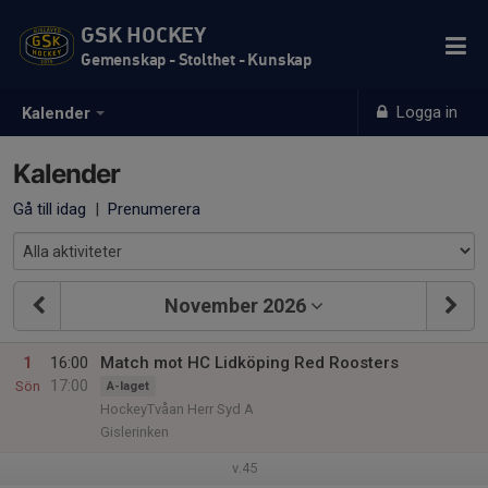
GSK HOCKEY
Gemenskap - Stolthet - Kunskap
Logga in
Kalender
Kalender
Gå till idag
|
Prenumerera
November 2026
1
16:00
Match mot HC Lidköping Red Roosters
17:00
Sön
A-laget
HockeyTvåan Herr Syd A
Gislerinken
v.45