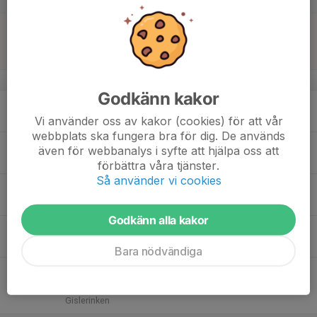
15
16:00
Match mot IF Mölndal Hockey
A-laget
17:00
Sön
HockeyTvåan Herr Syd A
Gislerinken
v.47
Godkänn kakor
16
Mån
Vi använder oss av kakor (cookies) för att vår
webbplats ska fungera bra för dig. De används
17
även för webbanalys i syfte att hjälpa oss att
Tis
förbättra våra tjänster.
Så använder vi cookies
18
Ons
Godkänn alla kakor
19
Tor
Bara nödvändiga
20
19:00
Match mot Nittorps IK
A-laget
20:00
Fre
HockeyTvåan Herr Syd A
Gislerinken