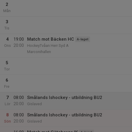
2
Mån
3
Tis
4
19:00
Match mot Bäcken HC
A-laget
20:00
Ons
HockeyTvåan Herr Syd A
Marconihallen
5
Tor
6
Fre
7
08:00
Smålands Ishockey - utbildning BU2
20:00
Lör
Gislaved
8
08:00
Smålands Ishockey - utbildning BU2
20:00
Sön
Gislaved