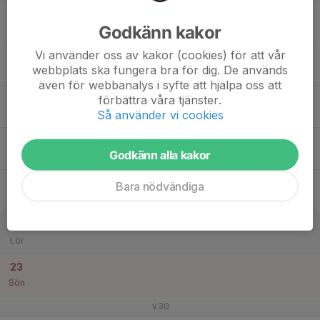
17
Godkänn kakor
Mån
Vi använder oss av kakor (cookies) för att vår
18
webbplats ska fungera bra för dig. De används
Tis
även för webbanalys i syfte att hjälpa oss att
19
förbättra våra tjänster.
Så använder vi cookies
Ons
20
Godkänn alla kakor
Tor
21
Bara nödvändiga
Fre
22
Lör
23
Sön
v.30