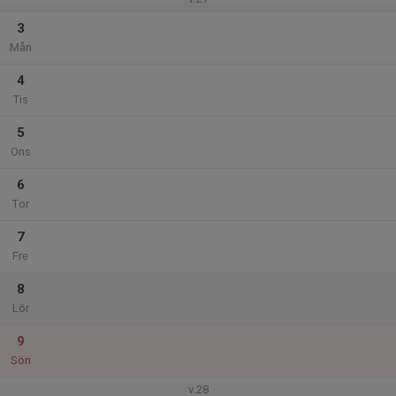
3
Mån
4
Tis
5
Ons
6
Tor
7
Fre
8
Lör
9
Sön
v.28