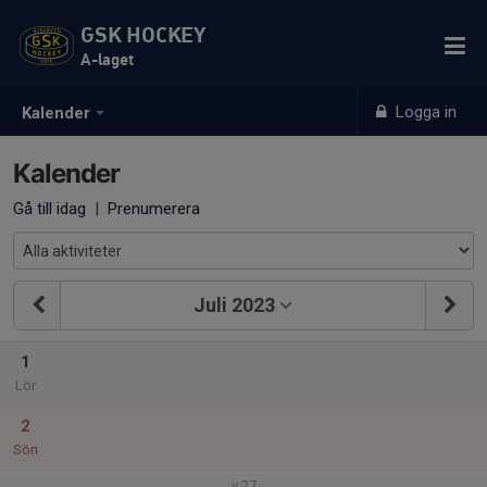
GSK HOCKEY
A-laget
Logga in
Kalender
Kalender
Gå till idag
|
Prenumerera
Juli 2023
1
Lör
2
Sön
v.27