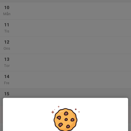
10
Mån
11
Tis
12
Ons
13
Tor
14
Fre
15
Lör
16
Sön
v.29