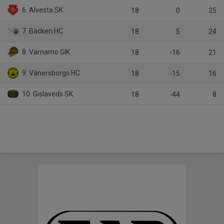
6. Alvesta SK
18
0
25
7. Bäcken HC
18
5
24
8. Värnamo GIK
18
-16
21
9. Vänersborgs HC
18
-15
16
10. Gislaveds SK
18
-44
8