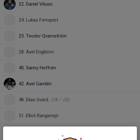
22. Daniel Vilusic
24. Lukas Fernqvist
25. Teodor Qvarnström
28. Axel Engblom
40. Sanny Hoffrén
42. Axel Gamlén
48. Elias Svärd
, J18 / J20
51. Elliot Rangensjö
70. Ondrej Haloda