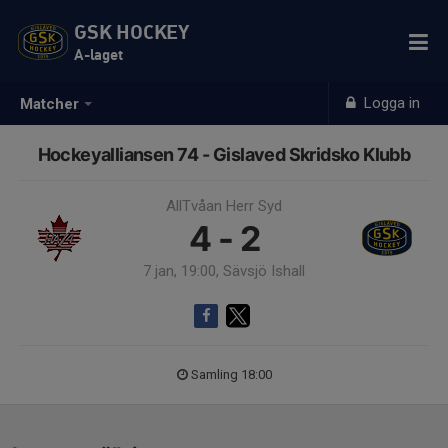
GSK HOCKEY
A-laget
Logga in
Matcher
Hockeyalliansen 74 - Gislaved Skridsko Klubb
AllTvåan Herr Syd
4 - 2
7 jan, 19:00, Sävsjö Ishall
Samling 18:00