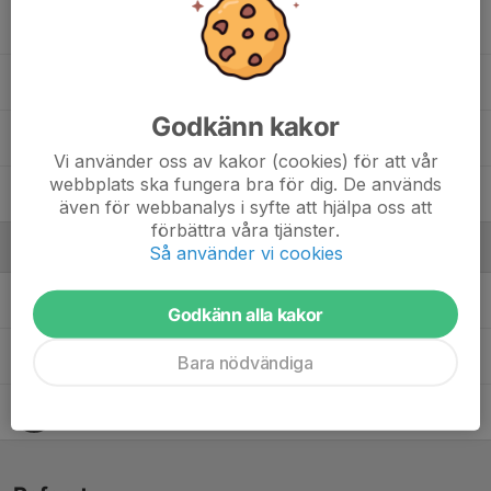
71. Miloš Pušac
86. Sixten Påhlman
Godkänn kakor
88. Wille Mårtensson
Vi använder oss av kakor (cookies) för att vår
webbplats ska fungera bra för dig. De används
97. Adam Andersson
även för webbanalys i syfte att hjälpa oss att
förbättra våra tjänster.
Ledare
Så använder vi cookies
Denis Suvajac
Huvudtränare
Godkänn alla kakor
Pether Boquist
Sportgruppen
Bara nödvändiga
Thomas Eriksson
Materialare