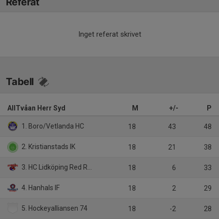
Referat
Inget referat skrivet
Tabell
AllTvåan Herr Syd
M
+/-
P
1. Boro/Vetlanda HC
18
43
48
2. Kristianstads IK
18
21
38
3. HC Lidköping Red Roosters
18
6
33
4. Hanhals IF
18
2
29
5. Hockeyalliansen 74
18
-2
28