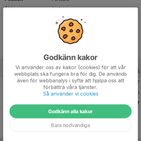
Ålder
21 år
Längd
176 cm
Vikt
60 kg
Godkänn kakor
Vi använder oss av kakor (cookies) för att vår
B-LAGSSERIER
ALLA ÅR
webbplats ska fungera bra för dig. De används
även för webbanalys i syfte att hjälpa oss att
Säsongen 23/24 J18 Division 2A
3
3
7
förbättra våra tjänster.
Säsongen 18/19 B1 Division 1 forts. B
9
0
0
Så använder vi cookies
Totalt
12
3
7
Godkänn alla kakor
Bara nödvändiga