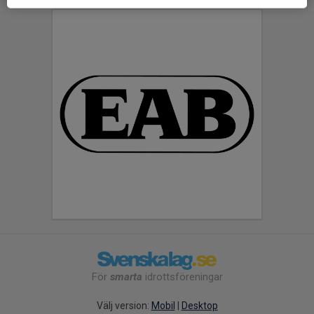
För
smarta
idrottsföreningar
Välj version:
Mobil
|
Desktop