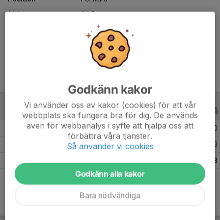
Ålder
21 år
Längd
176 cm
Vikt
60 kg
Godkänn kakor
Vi använder oss av kakor (cookies) för att vår
JUNIOR-/UNGDOMSSERIER
21/22
webbplats ska fungera bra för dig. De används
även för webbanalys i syfte att hjälpa oss att
Säsongen 21/22 J20 Division 1C forts.
11
0
0
förbättra våra tjänster.
Säsongen 21/22 J20 Division 1D
15
0
3
Så använder vi cookies
Totalt
26
0
3
Godkänn alla kakor
Bara nödvändiga