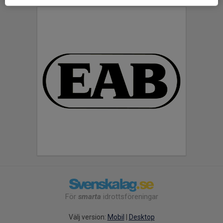
För
smarta
idrottsföreningar
Välj version:
Mobil
|
Desktop