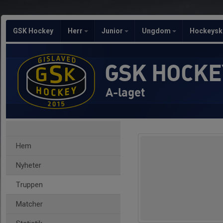
GSK Hockey
Herr
Junior
Ungdom
Hockeysk
GSK HOCKE
A-laget
Hem
Nyheter
Truppen
Matcher