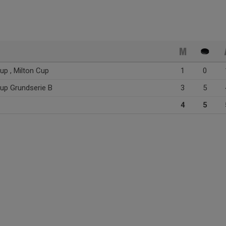
up , Milton Cup
1
0
up Grundserie B
3
5
4
5