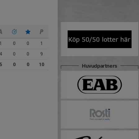
1
0
0
1
4
0
0
9
5
0
0
10
Huvudpartners