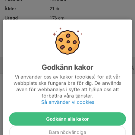
Ålder
21 år
Längd
176 cm
Vikt
60 kg
Godkänn kakor
C-LAGSSERIER
23/24
Vi använder oss av kakor (cookies) för att vår
webbplats ska fungera bra för dig. De används
även för webbanalys i syfte att hjälpa oss att
förbättra våra tjänster.
Ingen statistik finns för detta år
Så använder vi cookies
Godkänn alla kakor
Bara nödvändiga