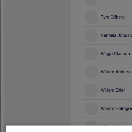
Tyra Gillberg
Vendela Jönss
Wiggo Classon
William Anders
William Edlar
William Holmgr
William Jönsso