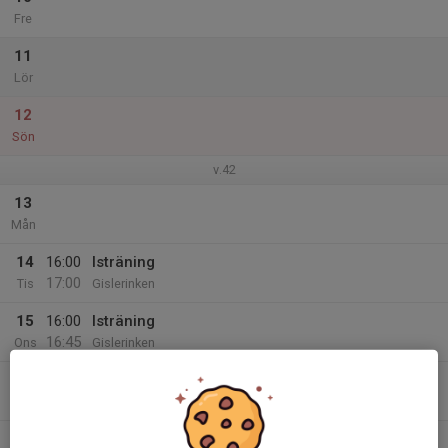
Fre
11
Lör
12
Sön
v.42
13
Mån
14
16:00
Isträning
17:00
Tis
Gislerinken
15
16:00
Isträning
16:45
Ons
Gislerinken
16
Tor
17