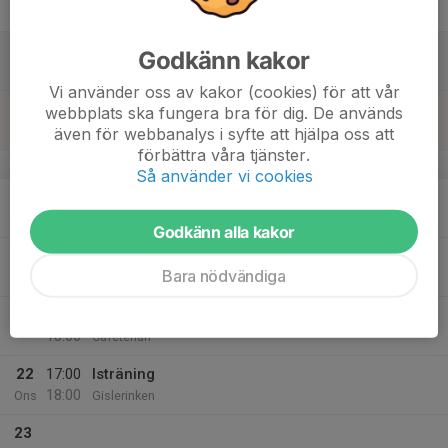
Fre
18
Godkänn kakor
Lör
Vi använder oss av kakor (cookies) för att vår
19
16:00
Knattar på is med a-laget
webbplats ska fungera bra för dig. De används
18:00
Sön
Gislerinken
även för webbanalys i syfte att hjälpa oss att
förbättra våra tjänster.
v.43
Så använder vi cookies
20
Mån
Godkänn alla kakor
21
17:00
Isträning
Bara nödvändiga
18:00
Tis
Gislerinken
17:00
Info ang seriespel
18:00
Cafeterian
22
17:00
Isträning
18:00
Ons
Gislerinken
23