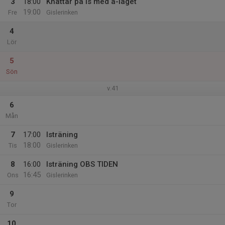
3
18:00
Knattar på is med a-laget
19:00
Fre
Gislerinken
4
Lör
5
Sön
v.41
6
Mån
7
17:00
Isträning
18:00
Tis
Gislerinken
8
16:00
Isträning OBS TIDEN
16:45
Ons
Gislerinken
9
Tor
10