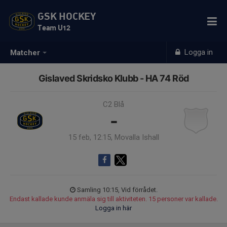
GSK HOCKEY
Team U12
Logga in
Matcher
Gislaved Skridsko Klubb - HA 74 Röd
C2 Blå
-
15 feb, 12:15, Movalla Ishall
Samling 10:15, Vid förrådet.
Endast kallade kunde anmäla sig till aktiviteten. 15 personer var kallade.
Logga in här