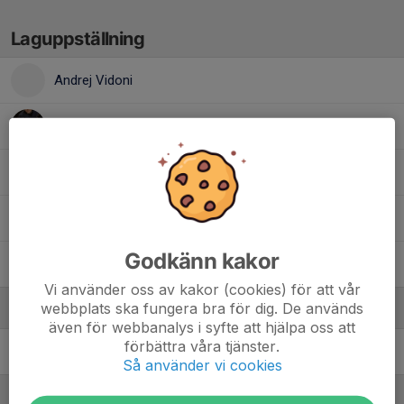
Laguppställning
Andrej Vidoni
Hjalmar Hagesjö
Liam Bjelke
Nils Hedlund
Godkänn kakor
William Andersson
Vi använder oss av kakor (cookies) för att vår
webbplats ska fungera bra för dig. De används
Ledare
även för webbanalys i syfte att hjälpa oss att
förbättra våra tjänster.
Viktor Hedlund
Lagledare Team15
Så använder vi cookies