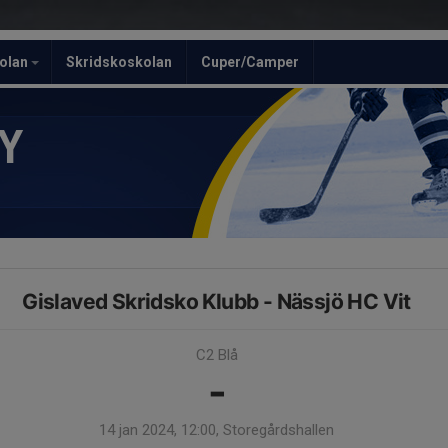
olan
Skridskoskolan
Cuper/Camper
Y
Gislaved Skridsko Klubb - Nässjö HC Vit
C2 Blå
-
14 jan 2024, 12:00, Storegårdshallen