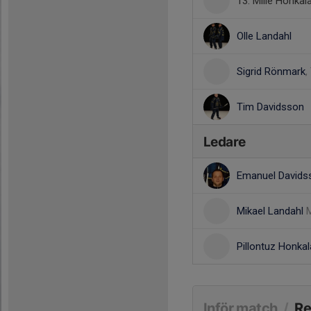
13. Mille Honkal
Olle Landahl
Sigrid Rönmark
,
Tim Davidsson
Ledare
Emanuel David
Mikael Landahl
M
Pillontuz Honka
Inför match
/
Re