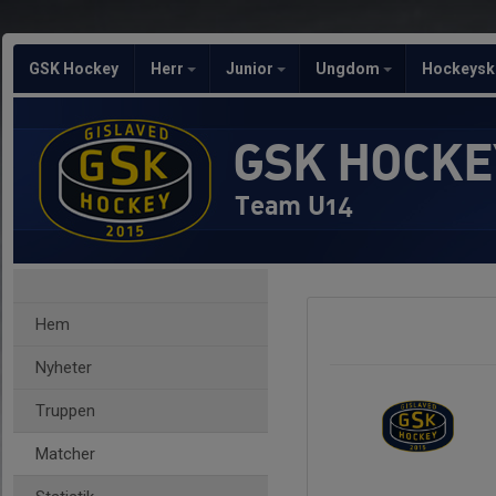
GSK Hockey
Herr
Junior
Ungdom
Hockeysk
GSK HOCKE
Team U14
Hem
Nyheter
Truppen
Matcher