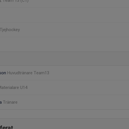
a
, Team 13 (C1)
 Tjejhockey
sson
Huvudtränare Team13
aterialare U14
la
Tränare
ferat