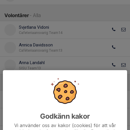
Volontärer
- Alla
Svjetlana Vidoni
Cafeteriaansvarig Team14
Annica Davidsson
Caféteriaansvarig Team13
Anna Landahl
SISU Team13
Spelare
- Alla
Erik Landahl
Godkänn kakor
Liam Lindsten
Vi använder oss av kakor (cookies) för att vår