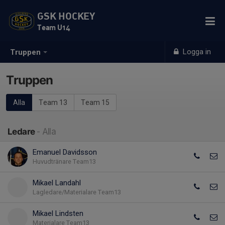
GSK HOCKEY
Team U14
Logga in
Truppen
Truppen
Alla
Team 13
Team 15
Ledare
- Alla
Emanuel Davidsson
Huvudtränare Team13
Mikael Landahl
Lagledare/Materialare Team13
Mikael Lindsten
Materialare Team13