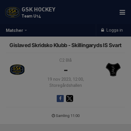
GSK HOCKEY
Team U14
Logga in
Matcher
Gislaved Skridsko Klubb - Skillingaryds IS Svart
C2 Blå
-
19 nov 2023, 12:00,
Storegårdshallen
Samling 11:00