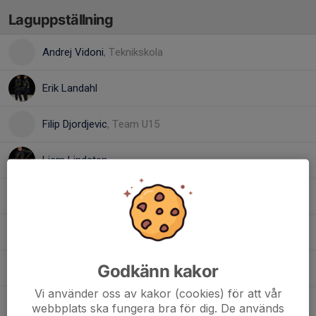
Laguppställning
Andrej Vidoni
, Teknikskola
Erik Landahl
Filip Djordjevic
, Team U15
Liam Lindsten
Lilly Trajkovska
, Tjejhockey
Olle Landahl
Godkänn kakor
Theo Lindsten
Vi använder oss av kakor (cookies) för att vår
Tim Davidsson
webbplats ska fungera bra för dig. De används