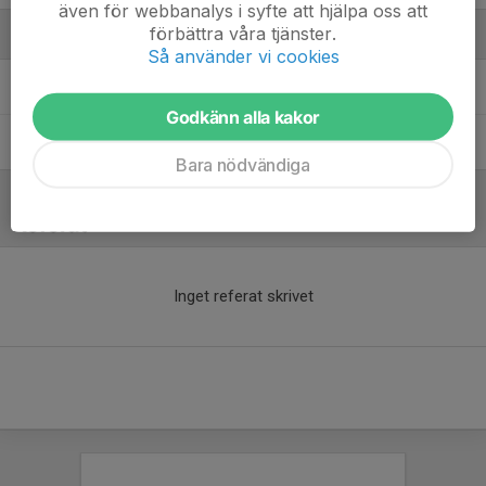
även för webbanalys i syfte att hjälpa oss att
förbättra våra tjänster.
Ledare
Så använder vi cookies
Emanuel Davidsson
Huvudtränare Team13
Godkänn alla kakor
Mikael Landahl
Materialare U14
Bara nödvändiga
Referat
Inget referat skrivet