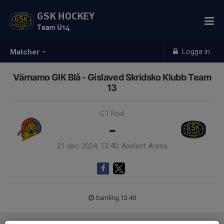
GSK HOCKEY
Team U14
Logga in
Matcher
Värnamo GIK Blå - Gislaved Skridsko Klubb Team
13
C1 Röd
-
21 dec 2024, 13:40, Axelent Arena
Samling 12:40