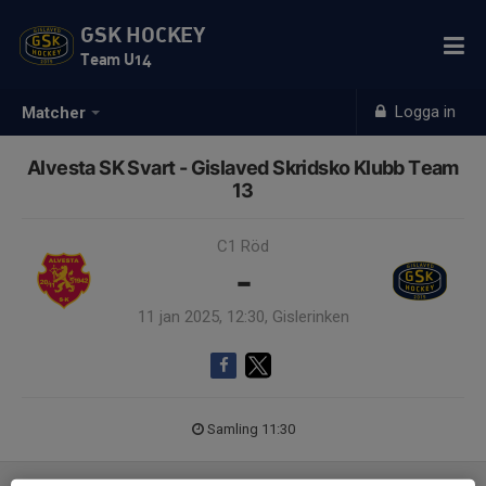
GSK HOCKEY
Team U14
Logga in
Matcher
Alvesta SK Svart - Gislaved Skridsko Klubb Team
13
C1 Röd
-
11 jan 2025, 12:30, Gislerinken
Samling 11:30