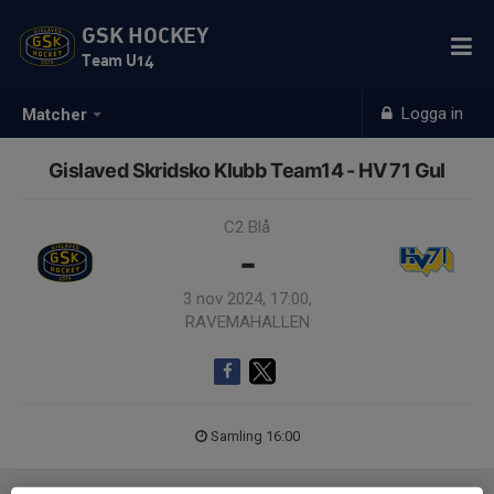
GSK HOCKEY
Team U14
Logga in
Matcher
Gislaved Skridsko Klubb Team14 - HV 71 Gul
C2 Blå
-
3 nov 2024, 17:00,
RAVEMAHALLEN
Samling 16:00