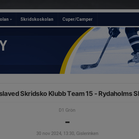
olan
Skridskoskolan
Cuper/Camper
Y
slaved Skridsko Klubb Team 15 - Rydaholms S
D1 Grön
-
30 nov 2024, 13:30, Gislerinken