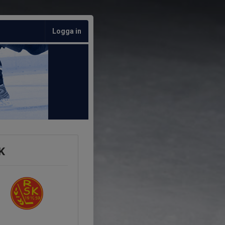
Logga in
K