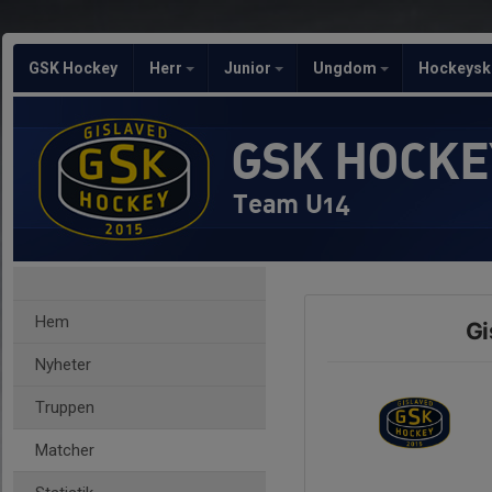
GSK Hockey
Herr
Junior
Ungdom
Hockeysk
GSK HOCKE
Team U14
Hem
Gi
Nyheter
Truppen
Matcher