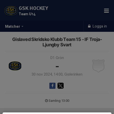
GSK HOCKEY
Team U14
Logga in
Matcher
Gislaved Skridsko Klubb Team 15 - IF Troja-
Ljungby Svart
D1 Grön
-
30 nov 2024, 14:00, Gislerinken
Samling 13:00