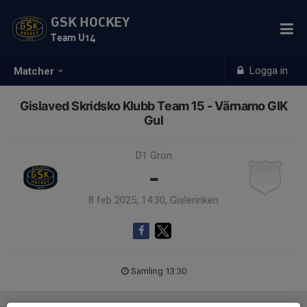
GSK HOCKEY
Team U14
Logga in
Matcher
Gislaved Skridsko Klubb Team 15 - Värnamo GIK
Gul
D1 Grön
-
8 feb 2025, 14:30, Gislerinken
Samling 13:30