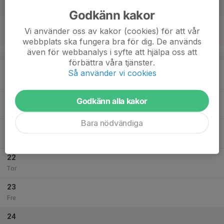
Lör
Godkänn kakor
18
Vi använder oss av kakor (cookies) för att vår
Sön
webbplats ska fungera bra för dig. De används
även för webbanalys i syfte att hjälpa oss att
v.43
förbättra våra tjänster.
19
Så använder vi cookies
Mån
20
Godkänn alla kakor
Tis
Bara nödvändiga
21
Ons
22
Tor
23
Fre
24