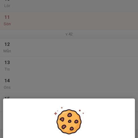
Lör
11
Sön
v.42
12
Mån
13
Tis
14
Ons
15
Tor
16
Fre
17