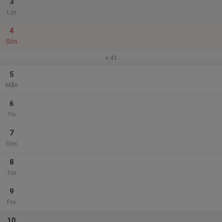
3
Lör
4
Sön
v.41
5
Mån
6
Tis
7
Ons
8
Tor
9
Fre
10