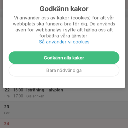
Sön
Godkänn kakor
v.51
Vi använder oss av kakor (cookies) för att vår
18
webbplats ska fungera bra för dig. De används
Mån
även för webbanalys i syfte att hjälpa oss att
förbättra våra tjänster.
19
Så använder vi cookies
Tis
20
Godkänn alla kakor
Ons
Bara nödvändiga
21
Tor
22
16:00
Isträning Halvplan
17:00
Fre
Gislerinken
23
Lör
24