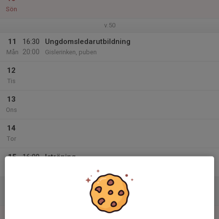
Sön
v.50
11
16:30
Ungdomsledarutbildning
20:00
Mån
Gislerinken, puben
12
Tis
13
Ons
14
Tor
15
16:00
Isträning
17:00
Fre
Gislerinken
16
Lör
17