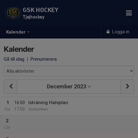
GSK HOCKEY
Tjejhockey
Logga in
Kalender
Kalender
Gå till idag
|
Prenumerera
December 2023
1
16:00
Isträning Halvplan
17:00
Fre
Gislerinken
2
Lör