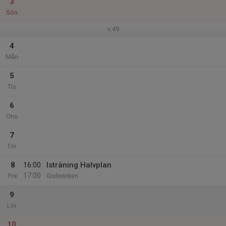
3
Sön
v.49
4
Mån
5
Tis
6
Ons
7
Tor
8
16:00
Isträning Halvplan
17:00
Fre
Gislerinken
9
Lör
10