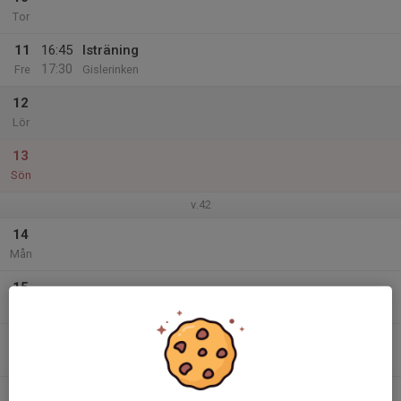
Tor
11
16:45
Isträning
17:30
Fre
Gislerinken
12
Lör
13
Sön
v.42
14
Mån
15
Tis
16
17:45
Isträning
18:45
Ons
Gislerinken
17