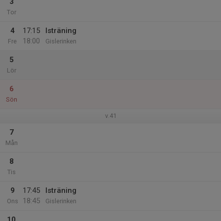
3
Tor
4
17:15
Isträning
18:00
Fre
Gislerinken
5
Lör
6
Sön
v.41
7
Mån
8
Tis
9
17:45
Isträning
18:45
Ons
Gislerinken
10