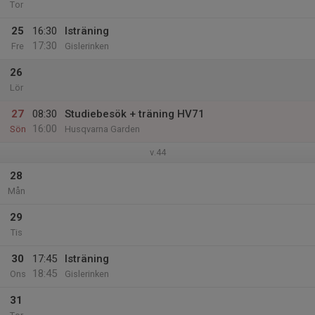
Tor
25
16:30
Isträning
17:30
Fre
Gislerinken
26
Lör
27
08:30
Studiebesök + träning HV71
16:00
Sön
Husqvarna Garden
v.44
28
Mån
29
Tis
30
17:45
Isträning
18:45
Ons
Gislerinken
31