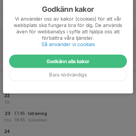
Tor
Godkänn kakor
18
16:30
Isträning
Vi använder oss av kakor (cookies) för att vår
17:30
Fre
Gislerinken
webbplats ska fungera bra för dig. De används
även för webbanalys i syfte att hjälpa oss att
19
förbättra våra tjänster.
Lör
Så använder vi cookies
20
Sön
Godkänn alla kakor
v.43
Bara nödvändiga
21
Mån
22
Tis
23
17:45
Isträning
18:45
Ons
Gislerinken
24