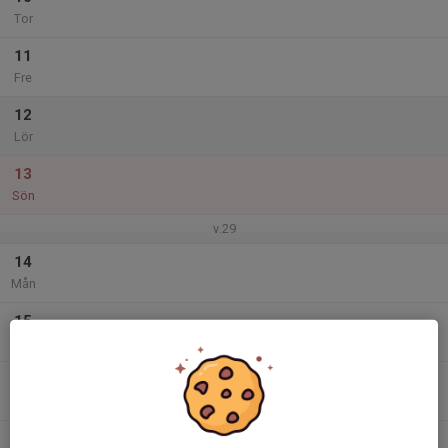
Tor
11
Fre
12
Lör
13
Sön
v.29
14
Mån
15
Tis
16
Ons
17