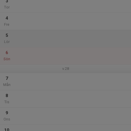
3
Tor
4
Fre
5
Lör
6
Sön
v.28
7
Mån
8
Tis
9
Ons
10