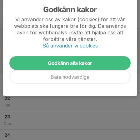
Tor
Godkänn kakor
18
Vi använder oss av kakor (cookies) för att vår
Fre
webbplats ska fungera bra för dig. De används
även för webbanalys i syfte att hjälpa oss att
19
förbättra våra tjänster.
Lör
Så använder vi cookies
20
Sön
Godkänn alla kakor
v.30
Bara nödvändiga
21
Mån
22
Tis
23
Ons
24