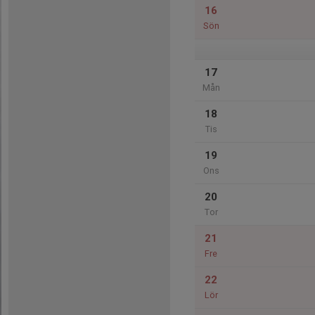
16
Sön
17
Mån
18
Tis
19
Ons
20
Tor
21
Fre
22
Lör