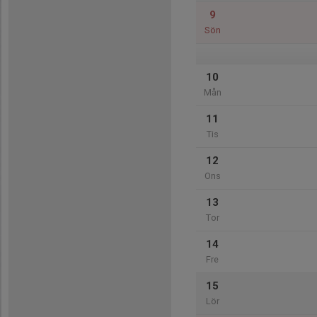
9
Sön
10
Mån
11
Tis
12
Ons
13
Tor
14
Fre
15
Lör