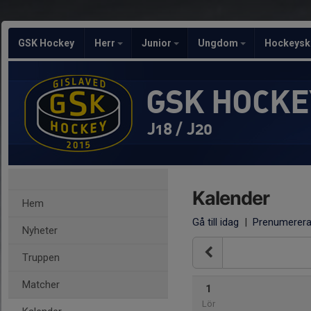
GSK Hockey
Herr
Junior
Ungdom
Hockeysk
GSK HOCKE
J18 / J20
Kalender
Hem
Gå till idag
|
Prenumerer
Nyheter
Truppen
Matcher
1
Lör