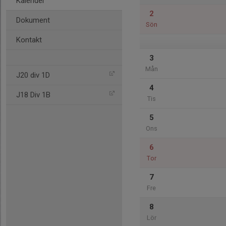
Kalender
2
Dokument
Sön
Kontakt
3
Mån
J20 div 1D
4
J18 Div 1B
Tis
5
Ons
6
Tor
7
Fre
8
Lör