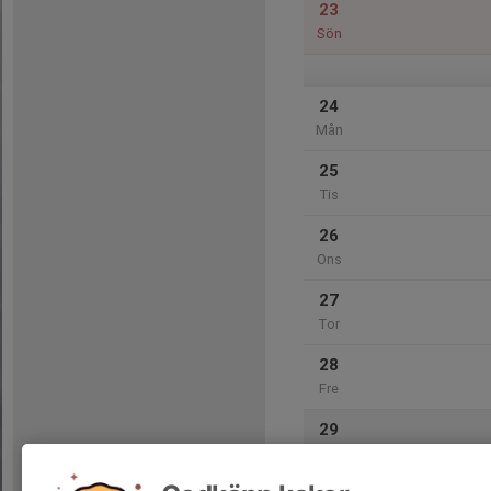
23
Sön
24
Mån
25
Tis
26
Ons
27
Tor
28
Fre
29
Lör