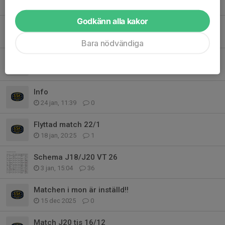
21 mar, 09:25
0
Godkänn alla kakor
Helgen 27-29 mars
28 feb, 11:41
0
Bara nödvändiga
Påminnelse
16 feb, 20:38
3
Info
24 jan, 11:39
0
Flyttad match 22/1
18 jan, 20:25
1
Schema J18/J20 VT 26
3 jan, 15:04
36
Matchen i mon är inställd!!
15 dec 2025
0
Match J20 tis 16/12