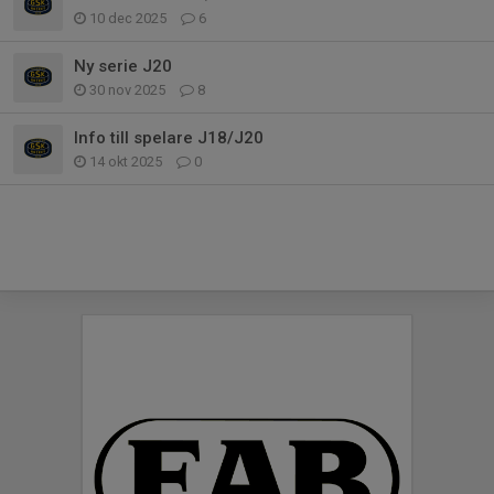
10 dec 2025
6
Ny serie J20
30 nov 2025
8
Info till spelare J18/J20
14 okt 2025
0