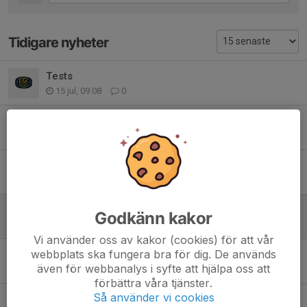
Tidigare nyheter
Tests
15 jul, 09:08
0
Uppdatering lördag
23 mar, 18:02
0
Cafeteria söndag
21 mar, 09:28
0
Cafeteria lördag
Godkänn kakor
21 mar, 09:27
0
Vi använder oss av kakor (cookies) för att vår
webbplats ska fungera bra för dig. De används
Cafeteria fredag
även för webbanalys i syfte att hjälpa oss att
21 mar, 09:27
0
förbättra våra tjänster.
Så använder vi cookies
Bemanning helgen 27-29/3