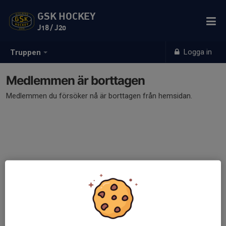
GSK HOCKEY
J18 / J20
Logga in
Truppen
Medlemmen är borttagen
Medlemmen du försöker nå är borttagen från hemsidan.