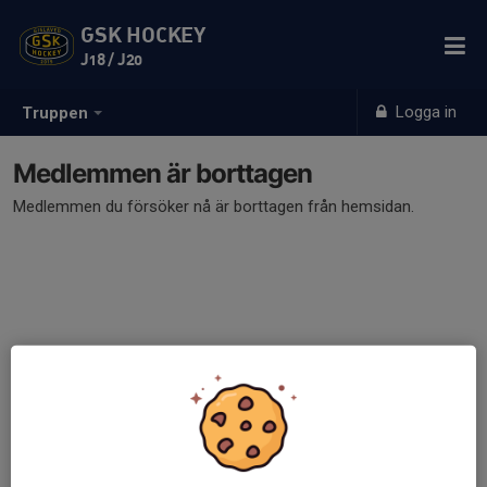
GSK HOCKEY
J18 / J20
Logga in
Truppen
Medlemmen är borttagen
Medlemmen du försöker nå är borttagen från hemsidan.