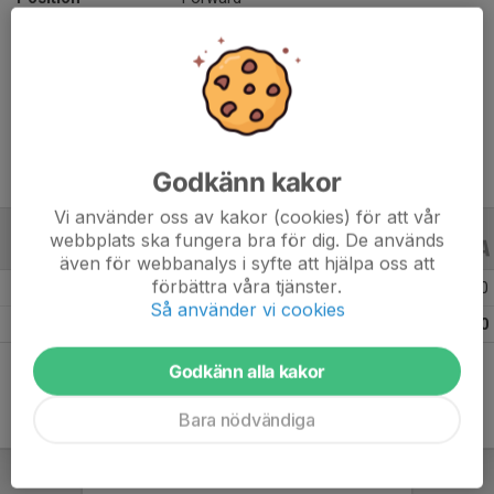
Ålder
21 år
Längd
176 cm
Vikt
60 kg
Godkänn kakor
Vi använder oss av kakor (cookies) för att vår
webbplats ska fungera bra för dig. De används
TRÄNINGSMATCHER
17/18
även för webbanalys i syfte att hjälpa oss att
förbättra våra tjänster.
Säsongen 17/18 Träningsmatcher
4
0
0
Så använder vi cookies
Totalt
4
0
0
Godkänn alla kakor
Bara nödvändiga