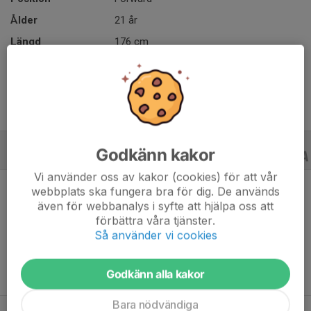
Ålder
21 år
Längd
176 cm
Vikt
60 kg
Godkänn kakor
TRÄNINGSMATCHER
25/26
Vi använder oss av kakor (cookies) för att vår
webbplats ska fungera bra för dig. De används
även för webbanalys i syfte att hjälpa oss att
förbättra våra tjänster.
Ingen statistik finns för detta år
Så använder vi cookies
Godkänn alla kakor
Bara nödvändiga