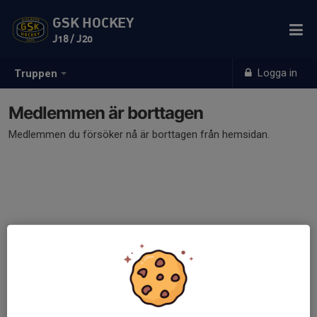
GSK HOCKEY
J18 / J20
Logga in
Truppen
Medlemmen är borttagen
Medlemmen du försöker nå är borttagen från hemsidan.