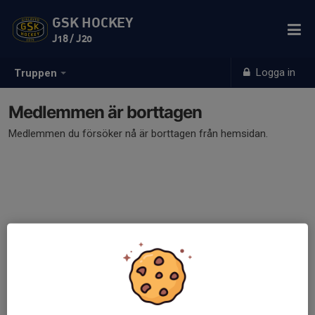
GSK HOCKEY
J18 / J20
Logga in
Truppen
Medlemmen är borttagen
Medlemmen du försöker nå är borttagen från hemsidan.