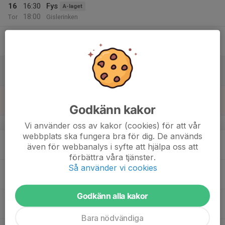
16
16:30
Fys
A-laget
18:00
Tor
Gislerinken
17
Fre
18
Lör
19
Sön
Godkänn kakor
v.17
Vi använder oss av kakor (cookies) för att vår
webbplats ska fungera bra för dig. De används
20
16:30
Fys
A-laget
även för webbanalys i syfte att hjälpa oss att
18:00
Mån
Gislerinken
förbättra våra tjänster.
Så använder vi cookies
16:30
Innebandy
J18 / J20
18:00
Gislerinken
Godkänn alla kakor
21
17:15
Practice
J18 / J20
18:15
Tis
Gislerinken
Bara nödvändiga