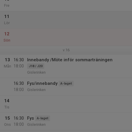
Fre
11
Lör
12
Sön
v.16
13
16:30
Innebandy /Möte inför sommarträningen
18:00
Mån
J18 / J20
Gislerinken
16:30
Fys/innebandy
A-laget
18:00
Gislerinken
14
Tis
15
16:30
Fys
A-laget
18:00
Ons
Gislerinken