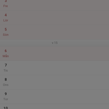
3
Fre
4
Lör
5
Sön
v.15
6
Mån
7
Tis
8
Ons
9
Tor
10