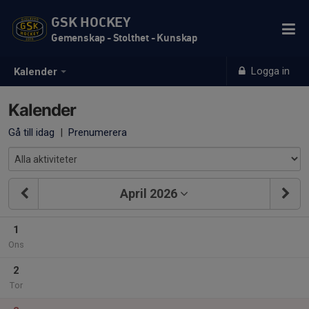
GSK HOCKEY
Gemenskap - Stolthet - Kunskap
Logga in
Kalender
Kalender
Gå till idag
|
Prenumerera
April 2026
1
Ons
2
Tor