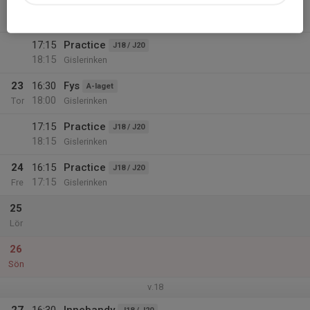
22
16:30
Fys
A-laget
18:00
Ons
Gislerinken
17:15
Practice
J18 / J20
18:15
Gislerinken
23
16:30
Fys
A-laget
18:00
Tor
Gislerinken
17:15
Practice
J18 / J20
18:15
Gislerinken
24
16:15
Practice
J18 / J20
17:15
Fre
Gislerinken
25
Lör
26
Sön
v.18