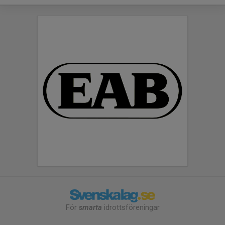
För
smarta
idrottsföreningar