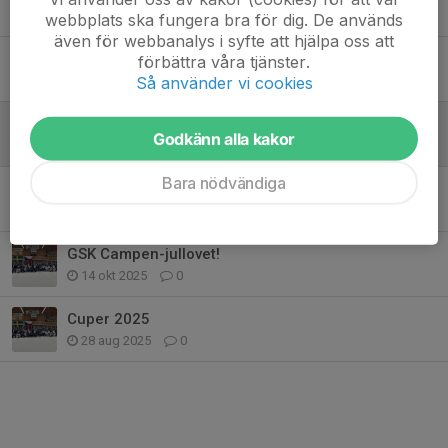
2 jan, 12:45
0
webbplats ska fungera bra för dig. De används
även för webbanalys i syfte att hjälpa oss att
Anmälan stängd!
förbättra våra tjänster.
Så använder vi cookies
30 dec 2025
0
Snart är det dags!!
Godkänn alla kakor
29 dec 2025
0
Bara nödvändiga
GSK Campen-jullovet!
21 okt 2025
0
GSK Campen-jullovet!
14 okt 2025
0
Cuper 2025
28 aug 2025
0