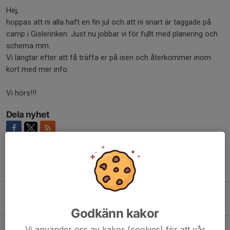
Hej,
hoppas att ni alla haft en fin jul och att ni snart är taggade på
camp i Gislerinken. Just nu jobbar vi för fullt med planering och
schema mm.
Vi längtar efter att få träffa er på isen och återkommer inom
kort med mer info.
Vi hörs!!!
Dela nyhet
Tidigare nyheter
Hockey camp Gislaved!
27 feb, 15:12
0
Godkänn kakor
Dags för Hockey Camp Gislaved
Vi använder oss av kakor (cookies) för att vår