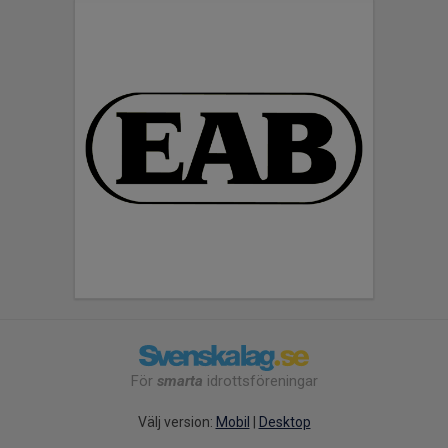
För
smarta
idrottsföreningar
Välj version:
Mobil
|
Desktop