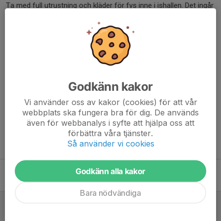
Ta med full utrustning och kläder för fys inne i ishallen. Det ingår
frukt, lunch och mellis men det kan vara bra att ha med sig lite
extra energi.
Cafeterian kommer att vara öppen med hamburgare, korv, toast
och fika.
Välkomna-vi ses i Gislerinken!!!
Godkänn kakor
Dela nyhet
Vi använder oss av kakor (cookies) för att vår
webbplats ska fungera bra för dig. De används
även för webbanalys i syfte att hjälpa oss att
förbättra våra tjänster.
Så använder vi cookies
Tidigare nyheter
Hockey camp Gislaved!
Godkänn alla kakor
27 feb, 15:12
0
Bara nödvändiga
Dags för Hockey Camp Gislaved
2 jan, 12:45
0