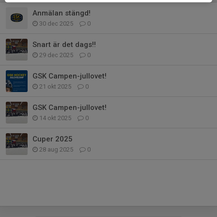
Anmälan stängd!
30 dec 2025
0
Snart är det dags!!
29 dec 2025
0
GSK Campen-jullovet!
21 okt 2025
0
GSK Campen-jullovet!
14 okt 2025
0
Cuper 2025
28 aug 2025
0