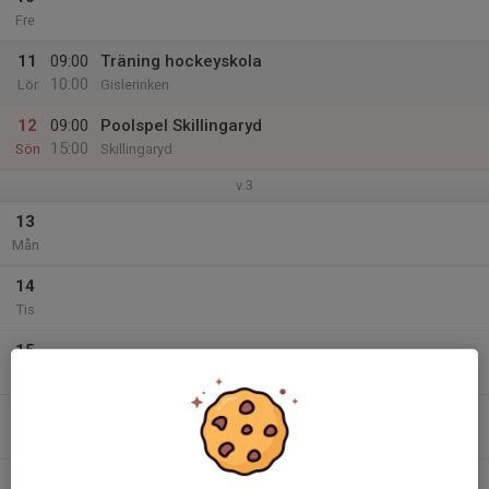
Fre
11
09:00
Träning hockeyskola
10:00
Lör
Gislerinken
12
09:00
Poolspel Skillingaryd
15:00
Sön
Skillingaryd
v.3
13
Mån
14
Tis
15
Ons
16
Tor
17