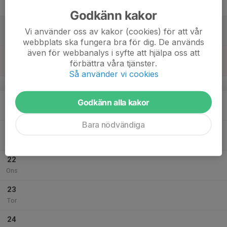
Fre
Godkänn kakor
18
09:00
Träning hockeyskola
Vi använder oss av kakor (cookies) för att vår
10:00
Lör
Gislerinken
webbplats ska fungera bra för dig. De används
även för webbanalys i syfte att hjälpa oss att
19
förbättra våra tjänster.
Sön
Så använder vi cookies
v.4
20
Godkänn alla kakor
Mån
Bara nödvändiga
21
Tis
22
Ons
23
Tor
24