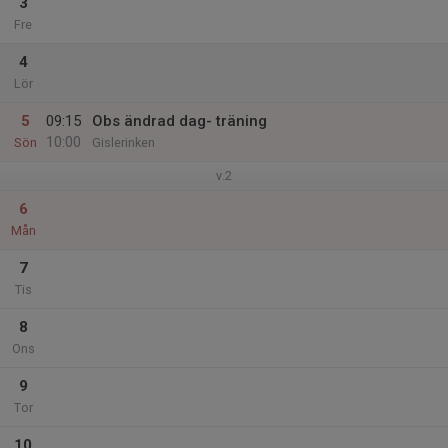
3
Fre
4
Lör
5
09:15
Obs ändrad dag- träning
10:00
Sön
Gislerinken
v.2
6
Mån
7
Tis
8
Ons
9
Tor
10