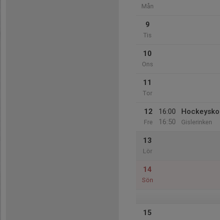
Mån
9
Tis
10
Ons
11
Tor
12
16:00
Hockeyskol
16:50
Fre
Gislerinken
13
Lör
14
Sön
15