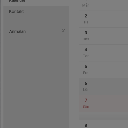
Kalender
Mån
Kontakt
2
Tis
Anmälan
3
Ons
4
Tor
5
Fre
6
Lör
7
Sön
8