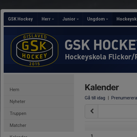
GSK Hockey
Herr
Junior
Ungdom
Hockeysk
GSK HOCKE
Hockeyskola Flickor/
Kalender
Hem
Gå till idag
|
Prenumerer
Nyheter
Truppen
Matcher
1