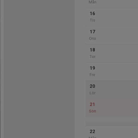
Mån
16
Tis
17
Ons
18
Tor
19
Fre
20
Lör
21
Sön
22