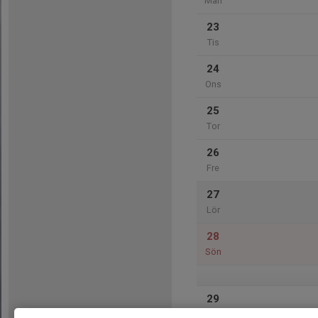
Mån
23
Tis
24
Ons
25
Tor
26
Fre
27
Lör
28
Sön
29
Mån