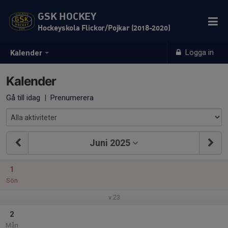
GSK HOCKEY
Hockeyskola Flickor/Pojkar (2018-2020)
Logga in
Kalender
Kalender
Gå till idag
|
Prenumerera
Juni 2025
1
Sön
v.23
2
Mån