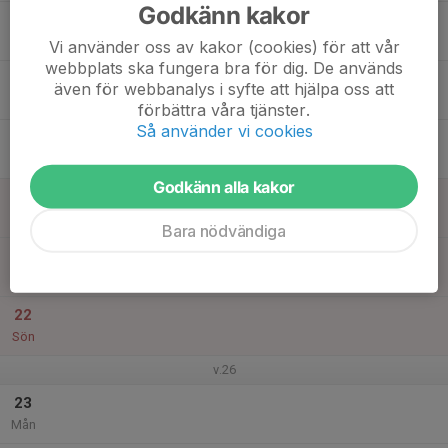
Godkänn kakor
17
Tis
Vi använder oss av kakor (cookies) för att vår
webbplats ska fungera bra för dig. De används
18
även för webbanalys i syfte att hjälpa oss att
Ons
förbättra våra tjänster.
Så använder vi cookies
19
Tor
Godkänn alla kakor
20
Fre
Bara nödvändiga
21
Lör
22
Sön
v.26
23
Mån