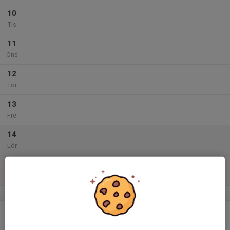
10
Tis
11
Ons
12
Tor
13
Fre
14
Lör
15
Sön
v.25
16
Mån