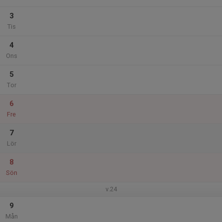
3
Tis
4
Ons
5
Tor
6
Fre
7
Lör
8
Sön
v.24
9
Mån