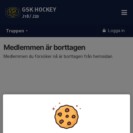
GSK HOCKEY
J18 / J20
Logga in
Truppen
Medlemmen är borttagen
Medlemmen du försöker nå är borttagen från hemsidan.