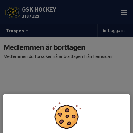
GSK HOCKEY
J18 / J20
Logga in
Truppen
Medlemmen är borttagen
Medlemmen du försöker nå är borttagen från hemsidan.