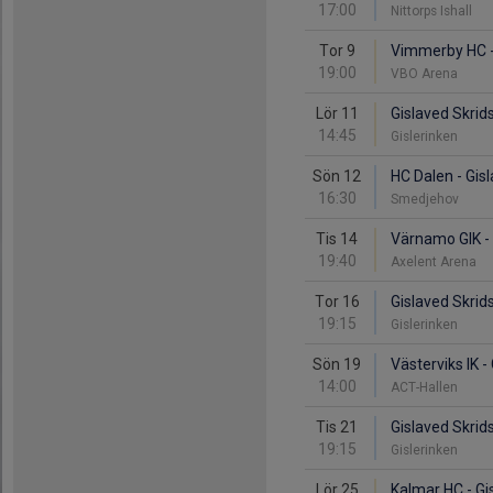
17:00
Nittorps Ishall
Tor 9
Vimmerby HC -
19:00
VBO Arena
Lör 11
Gislaved Skrids
14:45
Gislerinken
Sön 12
HC Dalen - Gis
16:30
Smedjehov
Tis 14
Värnamo GIK - 
19:40
Axelent Arena
Tor 16
Gislaved Skrid
19:15
Gislerinken
Sön 19
Västerviks IK -
14:00
ACT-Hallen
Tis 21
Gislaved Skrid
19:15
Gislerinken
Lör 25
Kalmar HC - Gi