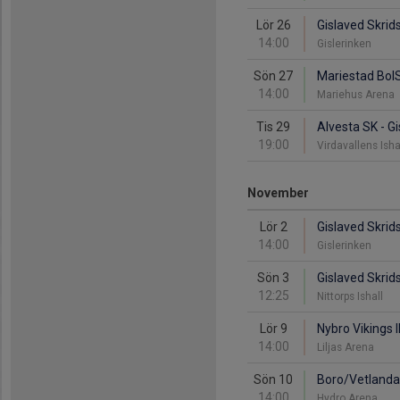
Lör 26
Gislaved Skrid
14:00
Gislerinken
Sön 27
Mariestad BoIS
14:00
Mariehus Arena
Tis 29
Alvesta SK - G
19:00
Virdavallens Isha
November
Lör 2
Gislaved Skrid
14:00
Gislerinken
Sön 3
Gislaved Skrid
12:25
Nittorps Ishall
Lör 9
Nybro Vikings I
14:00
Liljas Arena
Sön 10
Boro/Vetlanda 
14:00
Hydro Arena