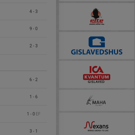
4
-
3
9
-
0
2
-
3
6
-
2
1
-
6
1
-
0
EF
3
-
1