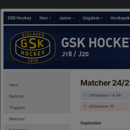
GSK Hockey
Herr
Junior
Ungdom
Hockeysk
GSK HOCKE
J18 / J20
Matcher 24/2
Hem
J18 Division 1 A Vår
Nyheter
J20 Division 1D
Truppen
Matcher
September