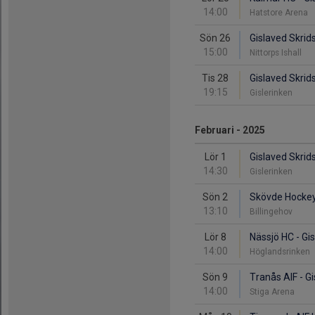
14:00
Hatstore Arena
Sön 26
Gislaved Skrid
15:00
Nittorps Ishall
Tis 28
Gislaved Skrid
19:15
Gislerinken
Februari - 2025
Lör 1
Gislaved Skri
14:30
Gislerinken
Sön 2
Skövde Hockey 
13:10
Billingehov
Lör 8
Nässjö HC - Gi
14:00
Höglandsrinken
Sön 9
Tranås AIF - G
14:00
Stiga Arena