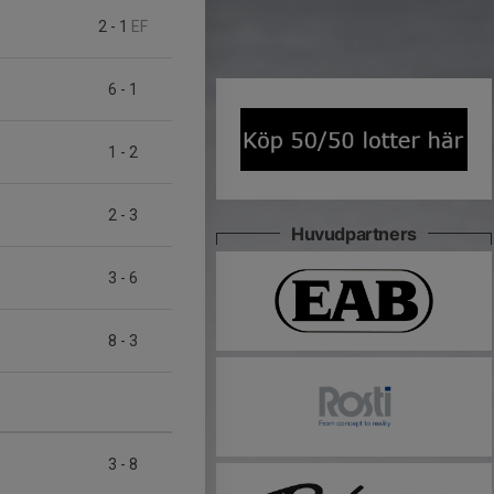
2
-
1
EF
6
-
1
1
-
2
2
-
3
Huvudpartners
3
-
6
8
-
3
3
-
8