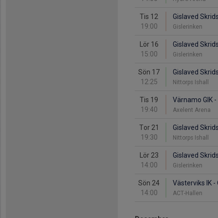
Tis 12
Gislaved Skrid
19:00
Gislerinken
Lör 16
Gislaved Skrids
15:00
Gislerinken
Sön 17
Gislaved Skrid
12:25
Nittorps Ishall
Tis 19
Värnamo GIK - 
19:40
Axelent Arena
Tor 21
Gislaved Skrid
19:30
Nittorps Ishall
Lör 23
Gislaved Skrid
14:00
Gislerinken
Sön 24
Västerviks IK -
14:00
ACT-Hallen