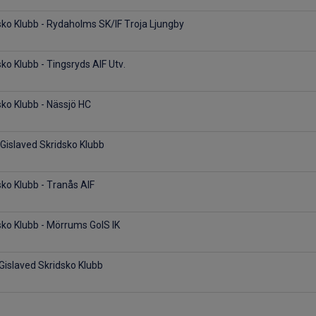
sko Klubb - Rydaholms SK/IF Troja Ljungby
ko Klubb - Tingsryds AIF Utv.
sko Klubb - Nässjö HC
Gislaved Skridsko Klubb
sko Klubb - Tranås AIF
sko Klubb - Mörrums GoIS IK
 Gislaved Skridsko Klubb