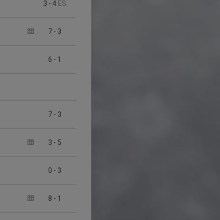
3
-
4
ES
7
-
3
6
-
1
7
-
3
3
-
5
0
-
3
8
-
1