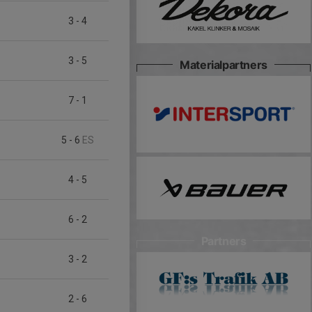
3
-
4
3
-
5
Materialpartners
7
-
1
5
-
6
ES
4
-
5
6
-
2
Partners
3
-
2
2
-
6