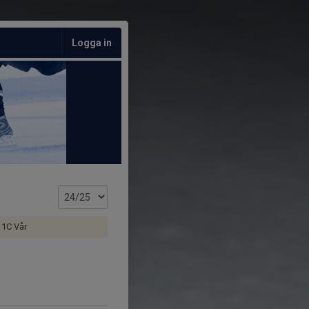
Logga in
 1C Vår