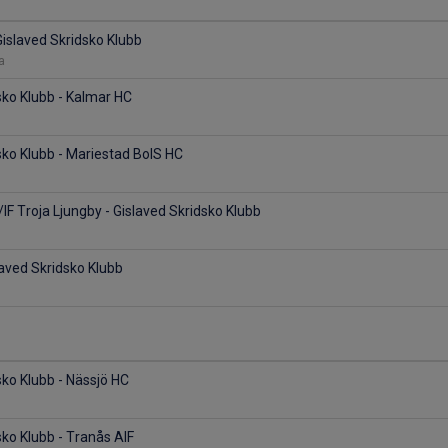
Gislaved Skridsko Klubb
na
sko Klubb - Kalmar HC
sko Klubb - Mariestad BoIS HC
F Troja Ljungby - Gislaved Skridsko Klubb
laved Skridsko Klubb
sko Klubb - Nässjö HC
sko Klubb - Tranås AIF