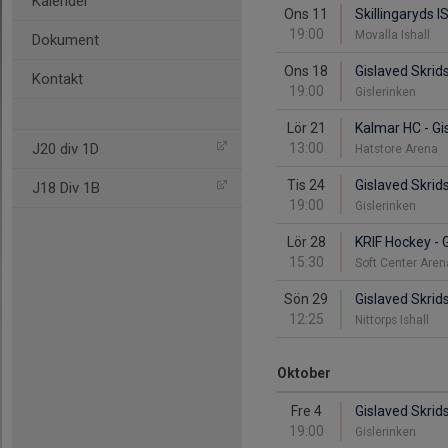
Kalender
Ons 11
Skillingaryds I
19:00
Movalla Ishall
Dokument
Ons 18
Gislaved Skrids
Kontakt
19:00
Gislerinken
Lör 21
Kalmar HC - Gi
J20 div 1D
13:00
Hatstore Arena
Tis 24
Gislaved Skrid
J18 Div 1B
19:00
Gislerinken
Lör 28
KRIF Hockey - 
15:30
Soft Center Are
Sön 29
Gislaved Skrid
12:25
Nittorps Ishall
Oktober
Fre 4
Gislaved Skrids
19:00
Gislerinken