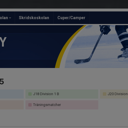
olan
Skridskoskolan
Cuper/Camper
Y
5
J18 Division 1 B
J20 Division
Träningsmatcher