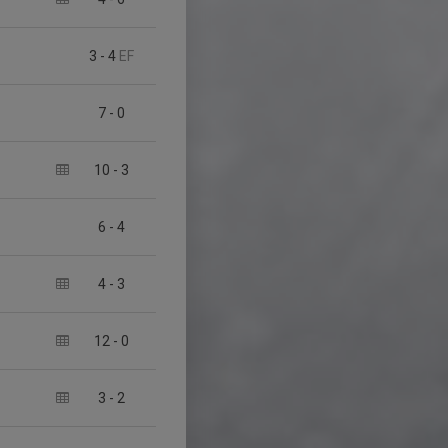
3
-
4
EF
7
-
0
10
-
3
6
-
4
4
-
3
12
-
0
3
-
2