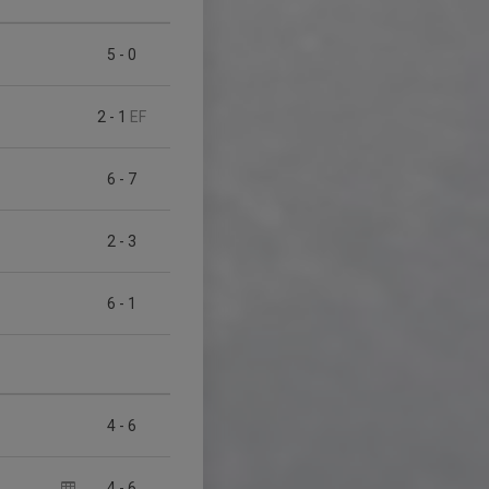
5
-
0
2
-
1
EF
6
-
7
2
-
3
6
-
1
4
-
6
4
-
6