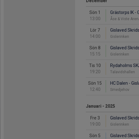
December
Sön 1
Grästorps IK - 
13:00
Åse & Viste Are
Lör 7
Gislaved Skrid
14:00
Gislerinken
Sön 8
Gislaved Skrid
15:15
Gislerinken
Tis 10
Rydaholms SK/I
19:20
Talavidshallen
Sön 15
HC Dalen - Gis
12:40
Smedjehov
Januari - 2025
Fre 3
Gislaved Skrid
19:00
Gislerinken
Sön 5
Gislaved Skrid