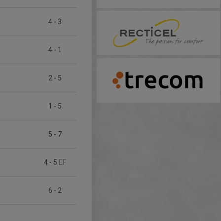
4
-
3
4
-
1
2
-
5
1
-
5
5
-
7
4
-
5
EF
6
-
2