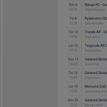
Sön 6
Nässjö HC - Gi
12:50
Höglandsrinken
Tis 8
Rydaholms SK/I
19:30
Talavidshallen
Tor 10
Tranås AIF - G
19:00
Stiga Arena
Lör 12
Tingsryds AIF U
13:10
Dackehallen
Sön 13
Gislaved Skrids
16:00
Gislerinken
Tis 15
Gislaved Skrid
19:00
Gislerinken
Lör 19
Mörrums GoIS I
14:00
Jössarinken A-ha
Sön 20
Gislaved Skrids
12:25
Nittorps Ishall